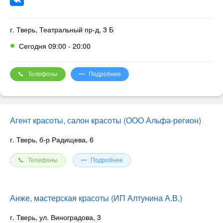
Вакуумный массаж.
Прием врачей-косметологов:
г. Тверь, Театральный пр-д, 3 Б
Сегодня 09:00 - 20:00
Раевская Оксана Валентиновна
Челюстно-лицевой хирург- врач высшей категории.
Косметолог. Лазерная хирургия челюстно- лицевой области.
Телефоны
Подробнее
Зарубина Наталья Геннадьевна
Дерматолог-косметолог высшей категории
Косметология, лечение акне, аппаратная косметология.
Агент красоты, салон красоты (ООО Альфа-регион)
Иващенко Елена Львовна
Косметолог; врач дерматолог
г. Тверь, б-р Радищева, 6
Телефоны
Подробнее
Анже, мастерская красоты (ИП Алтунина А.В.)
г. Тверь, ул. Виноградова, 3