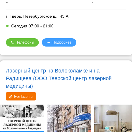
биоревитализация, мезотерапия, плазмолифтинг, коррекция
мимических морщин (ботокс, диспорт, релатокс), пилинг,
удаление новообразований. Все процедуры проводят только
г. Тверь, Петербургское ш., 45 А
дипломированные специалисты – врачи-косметологи.
Сегодня 07:00 - 21:00
Телефоны
Подробнее
Лазерный центр на Волоколамке и на
Радищева (ООО Тверской центр лазерной
медицины)
tver-lazer.ru