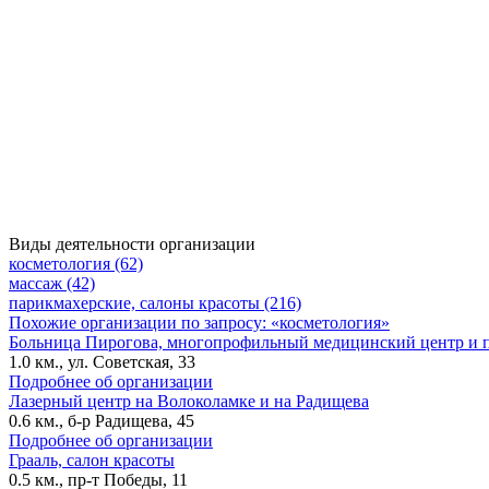
Виды деятельности организации
косметология (62)
массаж (42)
парикмахерские, салоны красоты (216)
Похожие организации по запросу: «косметология»
Больница Пирогова, многопрофильный медицинский центр и 
1.0 км., ул. Советская, 33
Подробнее об организации
Лазерный центр на Волоколамке и на Радищева
0.6 км., б-р Радищева, 45
Подробнее об организации
Грааль, салон красоты
0.5 км., пр-т Победы, 11