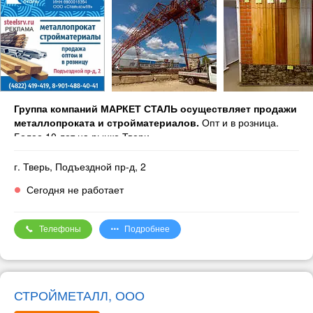
Группа компаний МАРКЕТ СТАЛЬ осуществляет продажи
металлопроката и стройматериалов.
Опт и в розница.
Более 10 лет на рынке Твери.
Металлопрокат
г. Тверь, Подъездной пр-д, 2
— арматура
Сегодня не работает
— труба стальная
— труба профильная
— балка
Телефоны
Подробнее
— швеллер
— уголок
— листы холоднокатаные
— листы горячекатаные
— листы оцинкованные
СТРОЙМЕТАЛЛ, ООО
— полоса