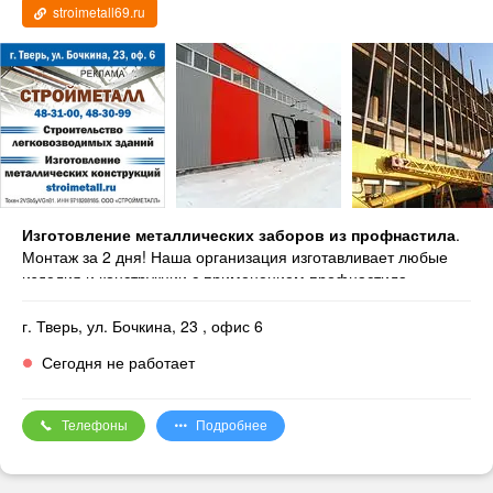
— лист рифлёный
stroimetall69.ru
— круг
— квадрат
Стройматериалы:
— Фанера
— OSB плита
— Профнастил
— Профнастил заборный
— Электроды
— Цемент
Изготовление металлических заборов из профнастила
.
— Сетка кладочная
Монтаж за 2 дня! Наша организация изготавливает любые
— Сетка рабица
изделия и конструкции с применением профнастила
— Проволока вязальная
(профлиста).
— Саморезы
г. Тверь, ул. Бочкина, 23
, офис 6
— Проволока ВР-1
— Заглушки для столбов
Сегодня не работает
— Штакетник
— 3D забор
Телефоны
Подробнее
Наши услуги:
— Резка металла
— Доставка