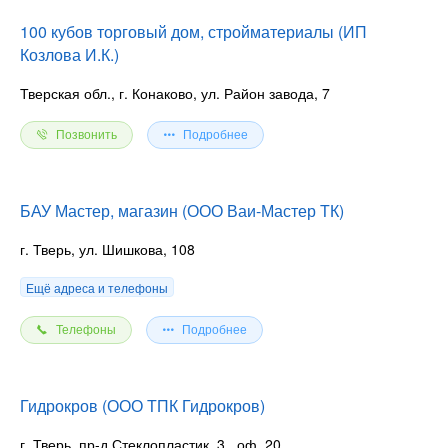
— Погрузка
100 кубов торговый дом, стройматериалы (ИП
Козлова И.К.)
Реклама. Erid 2VSb5y8vBgD. ИНН 6900018354
. ООО
«Стальком69»
Тверская обл., г. Конаково, ул. Район завода, 7
Позвонить
Подробнее
БАУ Мастер, магазин (ООО Ваи-Мастер ТК)
г. Тверь, ул. Шишкова, 108
Ещё адреса и телефоны
Телефоны
Подробнее
Гидрокров (ООО ТПК Гидрокров)
г. Тверь, пр-д Стеклопластик, 3
, оф. 20