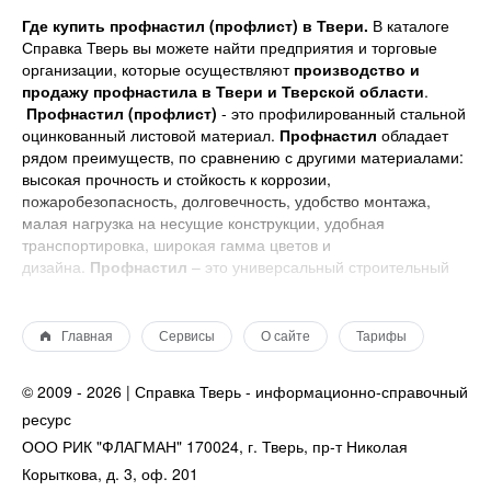
Где купить профнастил (профлист) в Твери.
В каталоге
Справка Тверь вы можете найти предприятия и торговые
организации, которые осуществляют
производство и
продажу профнастила в Твери и Тверской области
.
Профнастил (профлист)
- это профилированный стальной
оцинкованный листовой материал.
Профнастил
обладает
рядом преимуществ, по сравнению с другими материалами:
высокая прочность и стойкость к коррозии,
пожаробезопасность, долговечность, удобство монтажа,
малая нагрузка на несущие конструкции, удобная
транспортировка, широкая гамма цветов и
дизайна.
Профнастил
– это универсальный строительный
материал, он может быть
стеновой, несущий, кровельный
.
Профлист
используется
для строительства
быстровозводимых зданий и конструкций
,
Главная
Сервисы
О сайте
Тарифы
строительства
заборов, облицовки
, также профлист
широко применяется
для устройства кровли
.
© 2009 - 2026 | Справка Тверь - информационно-справочный
ресурс
ООО РИК "ФЛАГМАН" 170024, г. Тверь, пр-т Николая
Корыткова, д. 3, оф. 201