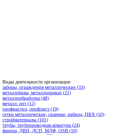
Виды деятельности организации
заборы, ограждения металлические (33)
металлобазы, металлопрокат (21)
металлообработка (48)
металл: опт (12)
профнастил, профлист (19)
сетки металлические, сварные, рабица, ПВХ (10)
стройматериалы (101)
трубы, трубопроводная арматура (24)
фанера, ДВП, ДСП, МДФ, OSB (10)