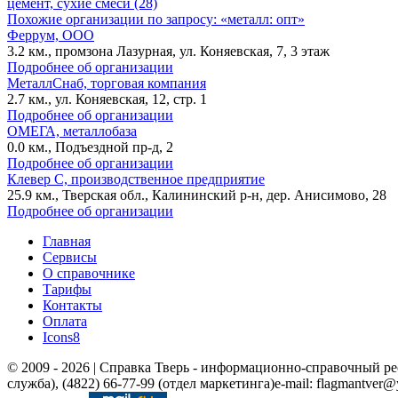
цемент, сухие смеси (28)
Похожие организации по запросу: «металл: опт»
Феррум, ООО
3.2 км., промзона Лазурная, ул. Коняевская, 7, 3 этаж
Подробнее об организации
МеталлСнаб, торговая компания
2.7 км., ул. Коняевская, 12, стр. 1
Подробнее об организации
ОМЕГА, металлобаза
0.0 км., Подъездной пр-д, 2
Подробнее об организации
Клевер С, производственное предприятие
25.9 км., Тверская обл., Калининский р-н, дер. Анисимово, 28
Подробнее об организации
Главная
Сервисы
О справочнике
Тарифы
Контакты
Оплата
Icons8
© 2009 - 2026 | Справка Тверь - информационно-справочный р
служба), (4822) 66-77-99 (отдел маркетинга)
e-mail: flagmantver@