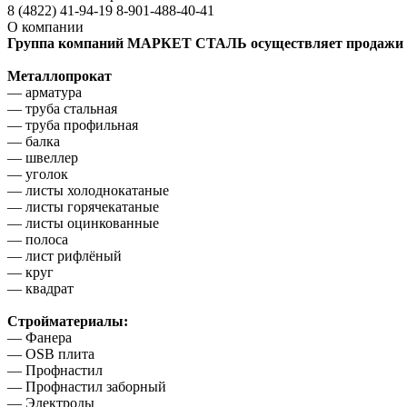
8 (4822)
41-94-19
8-901-488-40-41
О компании
Группа компаний МАРКЕТ СТАЛЬ осуществляет продажи м
Металлопрокат
— арматура
— труба стальная
— труба профильная
— балка
— швеллер
— уголок
— листы холоднокатаные
— листы горячекатаные
— листы оцинкованные
— полоса
— лист рифлёный
— круг
— квадрат
Стройматериалы:
— Фанера
— OSB плита
— Профнастил
— Профнастил заборный
— Электроды