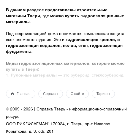
В данном разделе представлены строительные
магазины Твери, где можно купить гидроизоляционные
материалы
.
Под гидроизоляцией дома понимается комплексная защита
всех элементов здания. Это и
гидроизоляция кровли, и
гидроизоляция подвалов, полов, стен, гидроизоляция
фундамента
.
Виды гидроизоляционных материалов, которые можно
купить в Твери
:
1.
Рулонные материалы
— это рубероид, стеклорубероид,
гидроизол, гидробутил, бризол и др. Их преимущества —
невысокая цена, морозостойкость, возможность применения
в гидроизоляции горизонтальных поверхностей (фундамент,
Главная
Сервисы
О сайте
Тарифы
цоколь).
2.
Рулонно-битумные материалы
— это пергамин, изол,
© 2009 - 2026 | Справка Тверь - информационно-справочный
металлоизол, бикрост, линокром, техноэласт, унифлекс.
ресурс
3.
Мастичные материалы
— это битум (битумные мастики),
водоэмульсионные мастики. Мастики чаще всего применяют
ООО РИК "ФЛАГМАН" 170024, г. Тверь, пр-т Николая
для гидроизоляции кровли, герметизации швов и стыков
Корыткова, д. 3, оф. 201