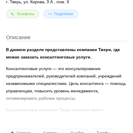
г. Тверь, ул. Кирова, 3 А
, пом. Х
Телефоны
Подробнее
Описание
В данном разделе представлены компании Твери, где
можно заказать консалтинговые услуги.
Консалтинговые услуги — это консультирование
предпринимателей, руководителей компаний, учреждений
независимыми специалистами. Цель консалтинга — помощь
управленцам, повысить уровень менеджмента,
оптимизировать рабочие процессы.
Консалтинговые компании Твери зачастую имеют
конкретную специализацию, например, занимаются только
кадровыми вопросами (управленческий и кадровый
консалтинг).