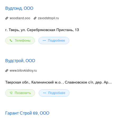
Вудлэнд, ООО
woodland.ooo
zavodstropil.ru
г. Тверь, ул. Серебряковская Пристань, 13
Телефоны
Подробнее
Вудстрой, ООО
www.bitovkistroy.ru
Тверская обл., Калининский м.о.
, Славновское с/п, дер. Арининское, ул. Запрудная, 1
Позвонить
Подробнее
Гарант Строй 69, ООО