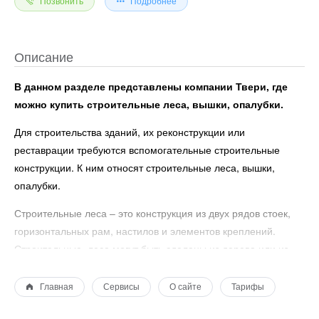
Позвонить
Подробнее
Описание
В данном разделе представлены компании Твери, где
можно купить строительные леса, вышки, опалубки.
Для строительства зданий, их реконструкции или
реставрации требуются вспомогательные строительные
конструкции. К ним относят строительные леса, вышки,
опалубки.
Строительные леса – это конструкция из двух рядов стоек,
горизонтальных рам, настилов и элементов креплений.
Строительные леса могут быть сделаны из дерева или из
металла. Деревянные леса приобретать невыгодно, потому
что при демонтаже конструкции можно повредить отдельные
Главная
Сервисы
О сайте
Тарифы
элементы, после чего использовать такие леса уже будет