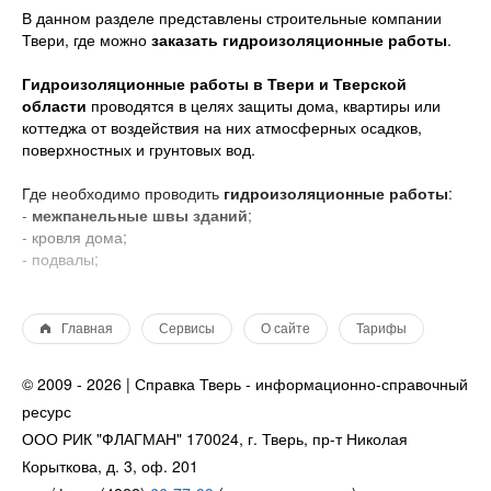
В данном разделе представлены строительные компании
Твери, где можно
заказать гидроизоляционные работы
.
Гидроизоляционные работы в Твери и Тверской
области
проводятся в целях защиты дома, квартиры или
коттеджа от воздействия на них атмосферных осадков,
поверхностных и грунтовых вод.
Где необходимо проводить
гидроизоляционные работы
:
-
межпанельные швы зданий
;
- кровля дома;
- подвалы;
- фундаменты зданий;
- полы и стены (например, в ванной комнате).
Главная
Сервисы
О сайте
Тарифы
Назначение
гидроизоляции
— создание сплошного
водонепроницаемого слоя.
© 2009 - 2026 | Справка Тверь - информационно-справочный
Существует несколько способов выполнения такого слоя:
ресурс
1. Окрасочная гидроизоляция — это нанесение
водонепроницаемого состава на основе битума, каучука и
ООО РИК "ФЛАГМАН" 170024, г. Тверь, пр-т Николая
различных смол в несколько слоев. Такой вид гидроизоляции
Корыткова, д. 3, оф. 201
бывает внешним (на фасадах зданий) и внутренним