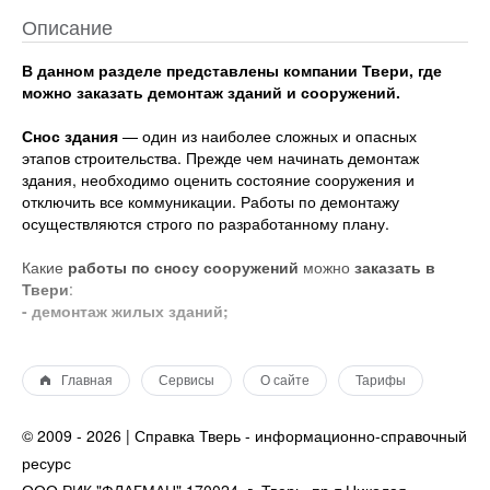
Описание
В данном разделе представлены компании Твери, где
можно заказать демонтаж зданий и сооружений.
Снос здания
— один из наиболее сложных и опасных
этапов строительства. Прежде чем начинать демонтаж
здания, необходимо оценить состояние сооружения и
отключить все коммуникации. Работы по демонтажу
осуществляются строго по разработанному плану.
Какие
работы по сносу сооружений
можно
заказать в
Твери
:
- демонтаж жилых зданий;
- демонтаж промышленных строений;
- демонтаж складских помещений;
- демонтаж деревянных домов;
Главная
Сервисы
О сайте
Тарифы
- снос бетонных и кирпичных конструкций;
- демонтаж гаража;
© 2009 - 2026 | Справка Тверь - информационно-справочный
- демонтаж сарая;
ресурс
- демонтаж металлоконструкций;
- демонтаж фундамента;
ООО РИК "ФЛАГМАН" 170024, г. Тверь, пр-т Николая