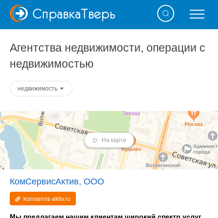
Справка
Тверь
Агентства недвижимости, операции с
недвижимостью
недвижимость
На карте
КомСервисАктив, ООО
komservis-aktiv.ru
Мы предлагаем нашим клиентам широкий спектр услуг,