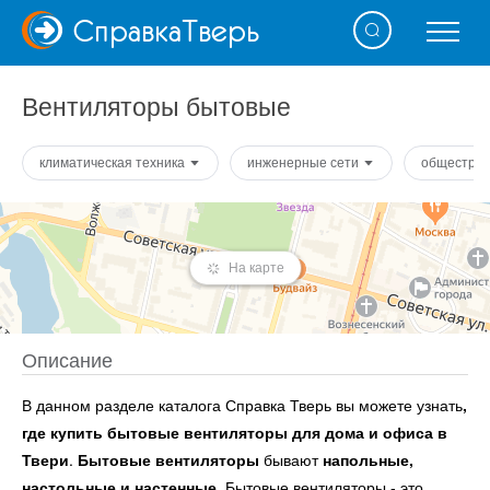
Справка
Тверь
Вентиляторы бытовые
климатическая техника
инженерные сети
общестро
На карте
Описание
В данном разделе каталога Справка Тверь вы можете узнать
,
где купить бытовые вентиляторы для дома и офиса в
Твери
.
Бытовые вентиляторы
бывают
напольные,
настольные и настенные
. Бытовые вентиляторы - это