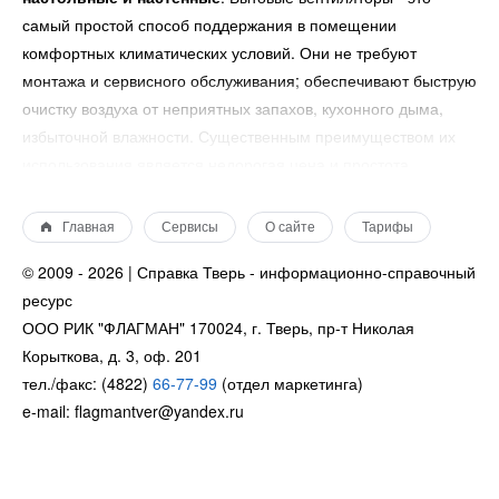
самый простой способ поддержания в помещении
комфортных климатических условий. Они не требуют
монтажа и сервисного обслуживания; обеспечивают быструю
очистку воздуха от неприятных запахов, кухонного дыма,
избыточной влажности. Существенным преимуществом их
использования является недорогая цена и простота
использования.
Купить вентилятор для дома или офиса
можно в магазинах Твери, а также заказать в интернет-
Главная
Сервисы
О сайте
Тарифы
магазинах.
© 2009 - 2026 | Справка Тверь - информационно-справочный
ресурс
ООО РИК "ФЛАГМАН" 170024, г. Тверь, пр-т Николая
Вентиляторы — это разновидность климатической техники,
Корыткова, д. 3, оф. 201
которая предназначена для охлаждения воздуха в
тел./факс: (4822)
66-77-99
(отдел маркетинга)
помещении. В отличие от кондиционеров принцип работы
e-mail: flagmantver@yandex.ru
вентиляторов довольно простой: перемещение воздуха за
счет работы вращающегося колеса с лопастями.
Вентиляторы не требуют монтажа и сервисного