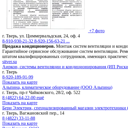
+7 фото
г. Тверь, ул. Циммервальдская, 24, оф. 4
8-910-930-21-32
8-920-156-63-21
...
Продажа кондиционеров.
Монтаж систем вентиляции и конд
Гарантийное сервисное
обслуживание систем вентиляции. Рем
штатом квалифицированных сотрудников, имеющих практически
sitver.su
Аиркон, системы вентиляции и кондиционирования (ИП Риские
г. Тверь
8-920-189-91-99
Показать на карте
Альпина, климатическое оборудование (ООО Альпина)
г. Тверь, пр-т Чайковского, 28/2, оф. 522
8 (4822)
64-22-00
ещё
Показать на карте
Бери Электрик, специализированный магазин электротехники
г. Тверь, Вагжановский пер., 14
8 (4822)
33-11-88
Показать на карте