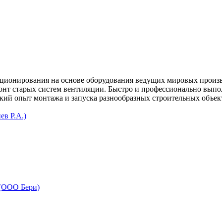
иционирования
на основе оборудования ведущих мировых производит
онт старых систем вентиляции.
Быстро и профессионально выпо
й опыт монтажа и запуска разнообразных строительных объекто
в Р.А.)
 (ООО Бери)