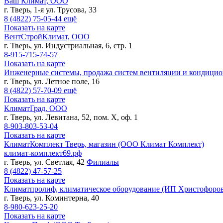
Ваш Климат, ООО
г. Тверь, 1-я ул. Трусова, 33
8 (4822)
75-05-44
ещё
Показать на карте
ВентСтройКлимат, ООО
г. Тверь, ул. Индустриальная, 6, стр. 1
8-915-715-74-57
Показать на карте
Инженерные системы, продажа систем вентиляции и кондици
г. Тверь, ул. Летное поле, 16
8 (4822)
57-70-09
ещё
Показать на карте
КлиматГрад, ООО
г. Тверь, ул. Левитана, 52, пом. Х, оф. 1
8-903-803-53-04
Показать на карте
КлиматКомплект Тверь, магазин (ООО Климат Комплект)
климат-комплект69.рф
г. Тверь, ул. Светлая, 42
Филиалы
8 (4822)
47-57-25
Показать на карте
Климатпролиф, климатическое оборудование (ИП Христофоров
г. Тверь, ул. Коминтерна, 40
8-980-623-25-20
Показать на карте