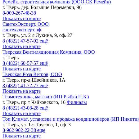
Ремейк, строительная компания (ООО СК Ремейк)
г. Тверь, дер. Большие Перемерки, 96
8-909-267-48-38
Показать на карте
СантехЭксперт, ООО
сантех-эксперт.рф
г. Тверь, ул. 2-я Лукина, 9, оф. 27
8 (4822)
47-57-92
ещё
Показать на карте
Тверская Вентиляционная Компания, ООО
г. Тверь
8 (4822)
60-57-57
ещё
Показать на карте
Тверская Роза Ветров, ООО
г. Тверь, пр-д Швейников, 1А
8 (4822)
41-72-77
ещё
Показать на карте
Термотехника, магазин (ИП Рыбка П.Б.)
г. Тверь, пр-т Чайковского, 16
Филиалы
8 (4822)
43-08-28
ещё
Показать на карте
Топ Климат, установка и продажа кондиционеров (ИП Никити
г. Тверь, ул. 1-я Трусова, 1, оф. 3
8-962-962-22-38
ещё
Показать на карте