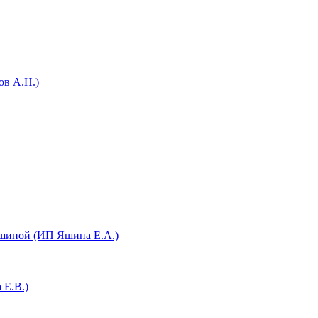
ов А.Н.)
шиной (ИП Яшина Е.А.)​
 Е.В.)