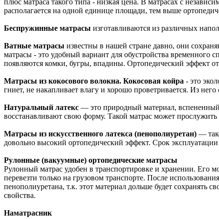
плюс матраса такого типа - низкая цена. В матрасах с незав
располагается на одной единице площади, тем выше ортопедич
Беспружинные матрасы
изготавливаются из различных наполн
Ватные матрасы
известны в нашей стране давно, они сохраня
матрасы - это удобный вариант для обустройства временного с
появляются комки, бугры, впадины. Ортопедический эффект от
Матрасы из кокосового волокна. Кокосовая койра
- это эко
гниет, не накапливает влагу и хорошо проветривается. Из не
Натуральный латекс
— это природный материал, вспененный 
восстанавливают свою форму. Такой матрас может прослужить о
Матрасы из искусственного латекса (пенополиуретан)
— тако
довольно высокий ортопедический эффект. Срок эксплуатации ме
Рулонные (вакуумные) ортопедические матрасы
Рулонный матрас удобен в транспортировке и хранении. Его м
перевезти только на грузовом транспорте. После использовани
пенополиуретана, т.к. этот материал дольше будет сохранять св
свойства.
Наматрасник