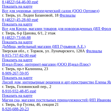
8 (4822)
64-46-00
ещё
Показать на карте
Все для здоровья, ортопедический салон (ООО Ортомед)
г. Тверь, ул. Лидии Базановой, 18
Филиалы
8 (4822)
45-28-60
ещё
Показать на карте
Все для Крохи, магазин товаров для новорожденных (ИП Фрол
г. Тверь, б-р Цанова, 6/1, 2 этаж
8 (4822)
73-66-88
Показать на карте
ДиМиш, мебельный магазин (ИП Гурьянов А.Е.)
Тверская обл., г. Торжок, ул. Луначарского, 128А
Филиалы
8-915-737-82-00
ещё
Показать на карте
Идеал-Плюс, интернет-магазин (ООО Идеал-Плюс)
г. Тверь, пр-т Калинина, 23
8-909-267-59-95
Показать на карте
Лисий дом, интерьерные решения и арт-пространство Елены Я
г. Тверь, Головинский пер., 2
8-910-932-48-85
ещё
Показать на карте
Магия сна, магазин постельных принадлежностей (ИП Иванова
г. Тверь, б-р Гусева, 46, секция 21
8-920-688-20-23