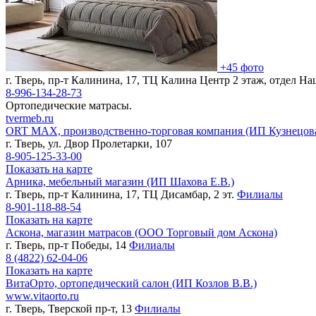
+45 фото
г. Тверь, пр-т Калинина, 17, ТЦ Калина Центр 2 этаж, отдел На
8-996-134-28-73
Ортопедические матрасы.
tvermeb.ru
ORT MAX, производственно-торговая компания (ИП Кузнецова
г. Тверь, ул. Двор Пролетарки, 107
8-905-125-33-00
Показать на карте
Арника, мебельный магазин (ИП Шахова Е.В.)
г. Тверь, пр-т Калинина, 17, ТЦ Дисамбар, 2 эт.
Филиалы
8-901-118-88-54
Показать на карте
Аскона, магазин матрасов (ООО Торговый дом Аскона)
г. Тверь, пр-т Победы, 14
Филиалы
8 (4822)
62-04-06
Показать на карте
ВитаОрто, ортопедический салон (ИП Козлов В.В.)
www.vitaorto.ru
г. Тверь, Тверской пр-т, 13
Филиалы