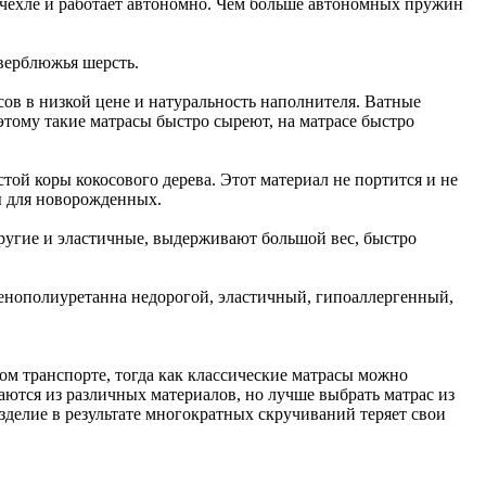
 чехле и работает автономно. Чем больше автономных пружин
 верблюжья шерсть.
сов в низкой цене и натуральность наполнителя. Ватные
оэтому такие матрасы быстро сыреют, на матрасе быстро
той коры кокосового дерева. Этот материал не портится и не
ы для новорожденных.
угие и эластичные, выдерживают большой вес, быстро
пенополиуретанна недорогой, эластичный, гипоаллергенный,
ом транспорте, тогда как классические матрасы можно
аются из различных материалов, но лучше выбрать матрас из
 изделие в результате многократных скручиваний теряет свои