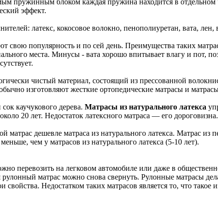
исимым пружинным блоком каждая пружина находится в отдельном
еский эффект.
ителей: латекс, кокосовое волокно, пенополиуретан, вата, лен,
ют свою популярность и по сей день. Преимущества таких матра
пального места. Минусы - вата хорошо впитывает влагу и пот, п
сутствует.
логически чистый материал, состоящий из прессованной волокнис
го обычно изготовляют жесткие ортопедические матрасы и матрас
сок каучукового дерева.
Матрасы из натурального латекса
упр
коло 20 лет. Недостаток латексного матраса — его дороговизна.
й матрас дешевле матраса из натурального латекса. Матрас из 
ньше, чем у матрасов из натурального латекса (5-10 лет).
ожно перевозить на легковом автомобиле или даже в общественн
я рулонный матрас можно снова свернуть. Рулонные матрасы дел
ои свойства. Недостатком таких матрасов является то, что такое