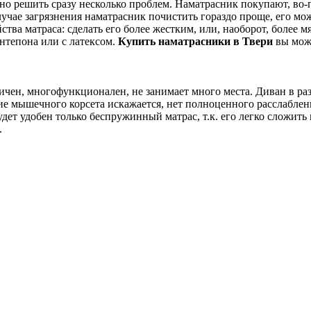
решить сразу несколько проблем. Наматрасник покупают, во-пер
лучае загрязнения наматрасник почистить гораздо проще, его мо
ства матраса: сделать его более жестким, или, наоборот, более
нтепона или с латексом.
Купить наматрасники в Твери
вы може
ктичен, многофункционален, не занимает много места. Диван в р
ение мышечного корсета искажается, нет полноценного расслабле
дет удобен только беспружинный матрас, т.к. его легко сложить 
.