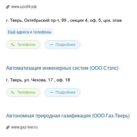
оптовом заказе существует система скидок (от 50 шт).
www.цос69.рф
Наша компания готова организовать доставку бытовых
баллонов - цена рассчитывается индивидуально.
г. Тверь, Октябрьский пр-т, 99
, секция 4, оф. 5, цок. этаж
Ещё адреса и телефоны
Телефоны
Подробнее
Автоматизация инженерных систем (ООО Стэлс)
г. Тверь, ул. Чехова, 17
, оф. 18
Телефоны
Подробнее
Автономная природная газификация (ООО Газ-Тверь)
www.gaz-tver.ru