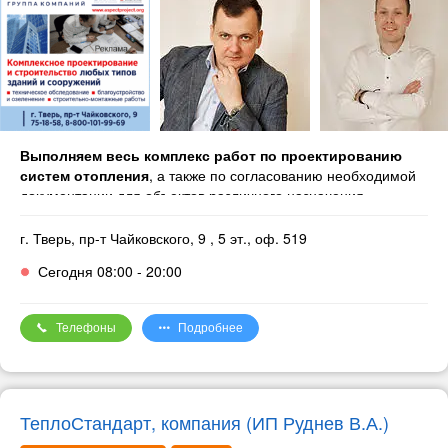
Выполняем весь комплекс работ по проектированию
систем отопления
, а также по согласованию необходимой
документации для объектов различного назначения.
Объекты сопровождаются на всех этапах их реализации: от
сбора исходных данных до выдачи заказчику полного пакета
г. Тверь, пр-т Чайковского, 9
, 5 эт., оф. 519
проектно-сметной документации, прошедшей все
Сегодня 08:00 - 20:00
необходимые согласования.
Телефоны
Подробнее
ТеплоСтандарт, компания (ИП Руднев В.А.)