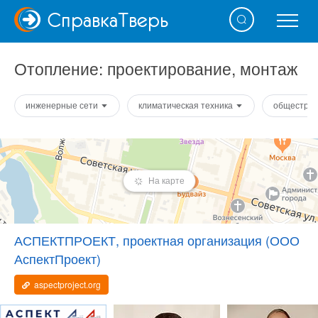
Справка
Тверь
Отопление: проектирование, монтаж
инженерные сети
климатическая техника
общестро
На карте
АСПЕКТПРОЕКТ, проектная организация (ООО
АспектПроект)
aspectproject.org