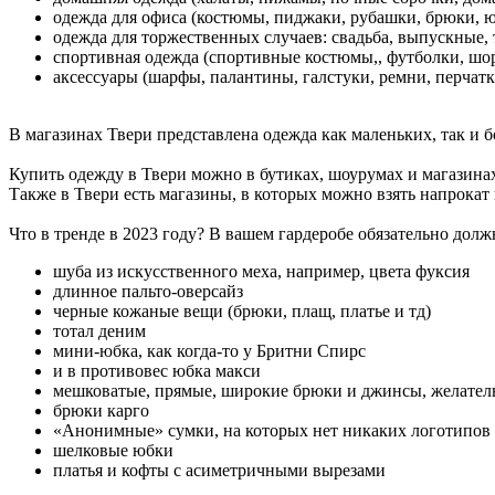
одежда для офиса (костюмы, пиджаки, рубашки, брюки, ю
одежда для торжественных случаев: свадьба, выпускные, 
спортивная одежда (спортивные костюмы,, футболки, шор
аксессуары (шарфы, палантины, галстуки, ремни, перчатк
В магазинах Твери представлена одежда как маленьких, так и бол
Купить одежду в Твери можно в бутиках, шоурумах и магазина
Также в Твери есть магазины, в которых можно взять напрокат
Что в тренде в 2023 году? В вашем гардеробе обязательно долж
шуба из искусственного меха, например, цвета фуксия
длинное пальто-оверсайз
черные кожаные вещи (брюки, плащ, платье и тд)
тотал деним
мини-юбка, как когда-то у Бритни Спирс
и в противовес юбка макси
мешковатые, прямые, широкие брюки и джинсы, желатель
брюки карго
«Анонимные» сумки, на которых нет никаких логотипов
шелковые юбки
платья и кофты с асиметричными вырезами