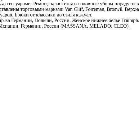
 аксессуарами. Ремни, палантины и головные уборы порадуют в
тавлены торговыми марками Van Cliff, Forreman, Broswil. Верхн
суаров. Брюки от классики до стиля кэжуал.
пр-ва Германии, Польши, России. Женское нижнее белье Triumph
з Испании, Германии, России (MASSANA, MELADO, CLEO).