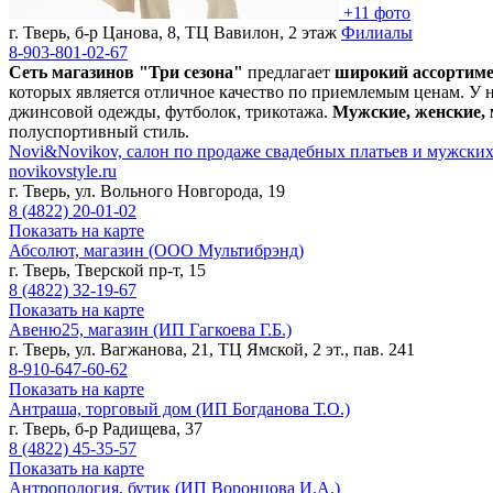
+11 фото
г. Тверь, б-р Цанова, 8, ТЦ Вавилон, 2 этаж
Филиалы
8-903-801-02-67
Сеть магазинов "Три сезона"
предлагает
широкий ассортиме
которых является отличное качество по приемлемым ценам. У н
джинсовой одежды, футболок, трикотажа.
Мужские, женские, 
полуспортивный стиль.
Novi&Novikov, салон по продаже свадебных платьев и мужски
novikovstyle.ru
г. Тверь, ул. Вольного Новгорода, 19
8 (4822)
20-01-02
Показать на карте
Абсолют, магазин (ООО Мультибрэнд)
г. Тверь, Тверской пр-т, 15
8 (4822)
32-19-67
Показать на карте
Авеню25, магазин (ИП Гагкоева Г.Б.)
г. Тверь, ул. Вагжанова, 21, ТЦ Ямской, 2 эт., пав. 241
8-910-647-60-62
Показать на карте
Антраша, торговый дом (ИП Богданова Т.О.)
г. Тверь, б-р Радищева, 37
8 (4822)
45-35-57
Показать на карте
Антропология, бутик (ИП Воронцова И.А.)