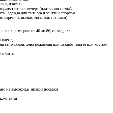
бки, платья);
торжественные вечера (платья, костюмы);
ты, одежда для фитнеса и занятий спортом);
и, варежки, шапки, косынки, панамки).
ьших размеров: от 40 до 86, от xs до xxl.
х одежды.
 на выпускной, день рождения или свадьбу платье или костюм.
ны быть:
но не высокой,а низкой посадки
 компаний