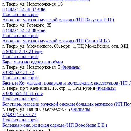
г. Тверь, ул. Новоторжская, 16
8 (4822)
32-38-37
ещё
Показать на карте
Аполлон, магазин мужской одежды (ИП Вагулин И.Н.)
г. Тверь, ул. Горького, 35
8 (4822)
52-22-88
ещё
Показать на карте
Аполлон, магазин мужской одежды (ИП Савин И.В.)
г. Тверь, ул. Можайского, 60, корп. 1, ТЦ Можайский, отд. 34Ц
8-900-112-37-21
ещё
Показать на карте
Барс, магазин одежды и обуви
г. Тверь, ул. Новоторжская, 5
Филиалы
8-980-627-21-72
Показать на карте
Басик и Ко, магазин подарков и молодёжных акссесуаров (ИП 
г. Тверь, пр-т Калинина, 15, стр. 1, ТРЦ Рубин
Филиалы
8-906-654-41-21
ещё
Показать на карте
Богатырь, магазин мужской одежды больших размеров (ИП По
г. Тверь, ул. Паши Савельевой, 46
Филиалы
8 (4822)
75-35-77
Показать на карте
Большая мода, женская одежда (ИП Воробьева Е.Е.)
г. Тверь, ул. Горького, 70