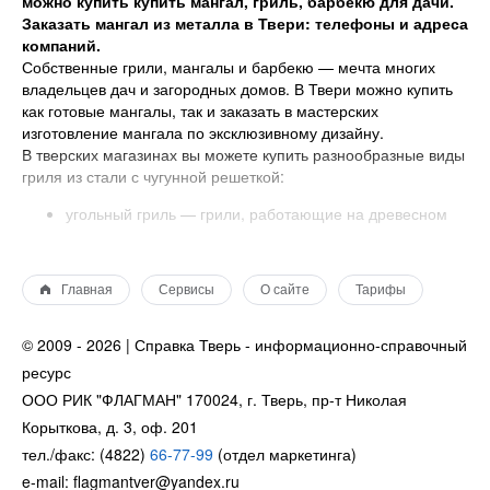
можно купить купить мангал, гриль, барбекю для дачи.
Заказать мангал из металла в Твери: телефоны и адреса
компаний.
Собственные грили, мангалы и барбекю — мечта многих
владельцев дач и загородных домов. В Твери можно купить
как готовые мангалы, так и заказать в мастерских
изготовление мангала по эксклюзивному дизайну.
В тверских магазинах вы можете купить разнообразные виды
гриля из стали с чугунной решеткой:
угольный гриль — грили, работающие на древесном
угле;
газовый гриль —их делают в виде небольшого
компактного гриля и в формате уличных столов-
Главная
Сервисы
О сайте
Тарифы
каминов;
электрогриль — электрогрили отличаются
© 2009 - 2026 | Справка Тверь - информационно-справочный
компактными размерами, что позволяет использовать
их даже в квартирах, например, на балконах или
ресурс
лоджиях;
ООО РИК "ФЛАГМАН" 170024, г. Тверь, пр-т Николая
гриль-решетка для мангала.
Корыткова, д. 3, оф. 201
Какие мангалы можно купить в Твери?
тел./факс: (4822)
66-77-99
(отдел маркетинга)
Мангалы бывают сварные, резные и кованые. Однако
e-mail: flagmantver@yandex.ru