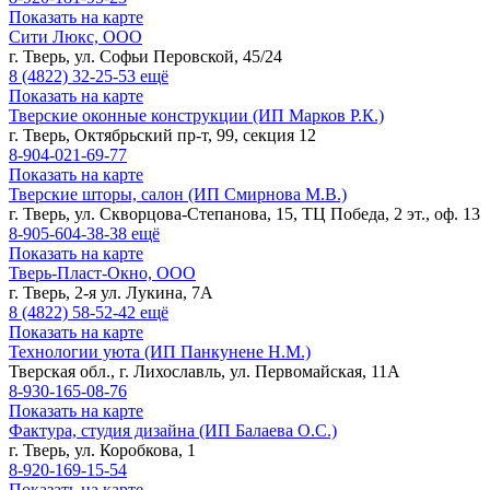
Показать на карте
Сити Люкс, ООО
г. Тверь, ул. Софьи Перовской, 45/24
8 (4822)
32-25-53
ещё
Показать на карте
Тверские оконные конструкции (ИП Марков Р.К.)
г. Тверь, Октябрьский пр-т, 99, секция 12
8-904-021-69-77
Показать на карте
Тверские шторы, салон (ИП Смирнова М.В.)
г. Тверь, ул. Скворцова-Степанова, 15, ТЦ Победа, 2 эт., оф. 13
8-905-604-38-38
ещё
Показать на карте
Тверь-Пласт-Окно, ООО
г. Тверь, 2-я ул. Лукина, 7А
8 (4822)
58-52-42
ещё
Показать на карте
Технологии уюта (ИП Панкунене Н.М.)
Тверская обл., г. Лихославль, ул. Первомайская, 11А
8-930-165-08-76
Показать на карте
Фактура, студия дизайна (ИП Балаева О.С.)
г. Тверь, ул. Коробкова, 1
8-920-169-15-54
Показать на карте