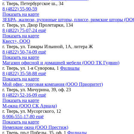
г. Тверь, Петербургское ш., 34
8 (4822)
55-90-59
Показать на карте
ЗЕБРА, жалюзи, рулонные шторы, плиссе, римские шторы (ОО
г. Тверь, ул. Двор Пролетарки, 134
8 (4822)
75-07-24
ещё
Показать на карте
Квест+, ООО
г. Тверь, ул. Тамары Ильиной, 1А, литера Ж
8 (4822)
50-74-09
ещё
Показать на карте
Магазин офисной и домашней мебели (ООО ТК Гудвин)
г. Тверь, ул. 1-я Суворова, 1
Филиалы
8 (4822)
35-58-88
ещё
Показать на карте
Мой офис, торговая компания (ООО Приоритет)
г. Тверь, ул. Мичурина, 39, оф. 23
8 (4822)
52-16-09
ещё
Показать на карте
М-окна (ООО СК Ариада)
г. Тверь, ул. Мусоргского, 12
8-906-551-17-80
ещё
Показать на карте
Немецкие окна (ООО Престиж)
г. Тверь, пр-т Победы, 35, оф. 1
Филиалы