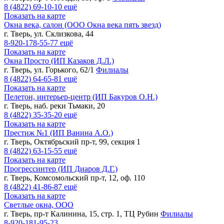
8 (4822)
69-10-10
ещё
Показать на карте
Окна века, салон (ООО Окна века пять звезд)
г. Тверь, ул. Склизкова, 44
8-920-178-55-77
ещё
Показать на карте
Окна Просто (ИП Казаков Д.Л.)
г. Тверь, ул. Горького, 62/1
Филиалы
8 (4822)
64-65-81
ещё
Показать на карте
Пелетон, интерьер-центр (ИП Бакуров О.Н.)
г. Тверь, наб. реки Тьмаки, 20
8 (4822)
35-35-20
ещё
Показать на карте
Престиж №1 (ИП Ванина А.О.)
г. Тверь, Октябрьский пр-т, 99, секция 1
8 (4822)
63-15-55
ещё
Показать на карте
Прогрессинтер (ИП Диаров Д.Г.)
г. Тверь, Комсомольский пр-т, 12, оф. 110
8 (4822)
41-86-87
ещё
Показать на карте
Светлые окна, ООО
г. Тверь, пр-т Калинина, 15, стр. 1, ТЦ Рубин
Филиалы
8-920-181-95-23