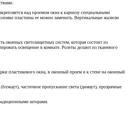
ствами.
закрепляется над проемом окна к карнизу специальными
 поломке пластины ее можно заменить. Вертикальные жалюзи
ть оконных светозащитных систем, которая состоит из
лировать освещение в комнате. Ролеты делают из тканевого
орки пластикового окна, в оконный проем и к стене на оконный
блэкаут), частичное пропускание света (димаут), прозрачные
 традиционными шторами.