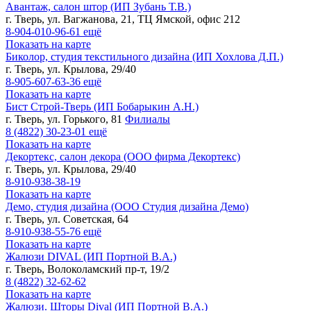
Авантаж, салон штор (ИП Зубань Т.В.)
г. Тверь, ул. Вагжанова, 21, ТЦ Ямской, офис 212
8-904-010-96-61
ещё
Показать на карте
Биколор, студия текстильного дизайна (ИП Хохлова Д.П.)
г. Тверь, ул. Крылова, 29/40
8-905-607-63-36
ещё
Показать на карте
Бист Строй-Тверь (ИП Бобарыкин А.Н.)
г. Тверь, ул. Горького, 81
Филиалы
8 (4822)
30-23-01
ещё
Показать на карте
Декортекс, салон декора (ООО фирма Декортекс)
г. Тверь, ул. Крылова, 29/40
8-910-938-38-19
Показать на карте
Демо, студия дизайна (ООО Студия дизайна Демо)
г. Тверь, ул. Советская, 64
8-910-938-55-76
ещё
Показать на карте
Жалюзи DIVAL (ИП Портной В.А.)
г. Тверь, Волоколамский пр-т, 19/2
8 (4822)
32-62-62
Показать на карте
Жалюзи. Шторы Dival (ИП Портной В.А.)