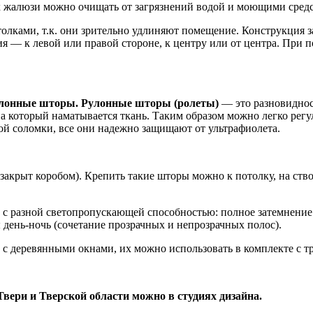
их жалюзи можно очищать от загрязнений водой и моющими сред
олками, т.к. они зрительно удлиняют помещение. Конструкция 
я — к левой или правой стороне, к центру или от центра. При
улонные шторы. Рулонные шторы (ролеты)
— это разновиднос
на который наматывается ткань. Таким образом можно легко регу
вой соломки, все они надежно защищают от ультрафиолета.
 закрыт коробом). Крепить такие шторы можно к потолку, на ств
с разной светопропускающей способностью: полное затемнение (
день-ночь (сочетание прозрачных и непрозрачных полос).
и с деревянными окнами, их можно использовать в комплекте с
ери и Тверской области можно в студиях дизайна.