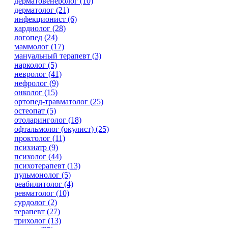
дерматовенеролог (10)
дерматолог (21)
инфекционист (6)
кардиолог (28)
логопед (24)
маммолог (17)
мануальный терапевт (3)
нарколог (5)
невролог (41)
нефролог (9)
онколог (15)
ортопед-травматолог (25)
остеопат (5)
отоларинголог (18)
офтальмолог (окулист) (25)
проктолог (11)
психиатр (9)
психолог (44)
психотерапевт (13)
пульмонолог (5)
реабилитолог (4)
ревматолог (10)
сурдолог (2)
терапевт (27)
трихолог (13)