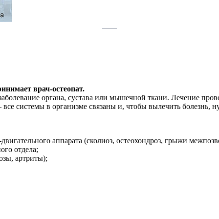
ринимает врач-остеопат.
аболевание органа, сустава или мышечной ткани. Лечение прово
все системы в организме связаны и, чтобы вылечить болезнь, н
вигательного аппарата (сколиоз, остеохондроз, грыжи межпозво
ого отдела;
озы, артриты);