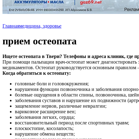
Главная
медицина, здоровье
прием остеопата
Ищете остеопата в Твери? Телефоны и адреса клиник, где п
При помощи пальпации врач-остеопат может диагностировать з
медикаментов. Остеопат руководствуется основным правилом – 
Когда обратиться к остеопату:
головные боли и головокружения;
нарушения функции позвоночника и заболевания опорно-д
болевые ощущения в области спины, позвоночника, шейн
заболевания суставов и нарушение их подвижности (артр
защемление нервов, различные невралгии;
варикозное расширение вен;
заболевания легких, сердца;
восстановительный период после спортивных травм;
плоскостопие, косолапость;
нарушение обмена веществ;