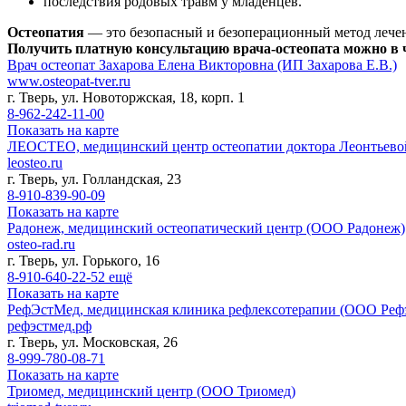
последствия родовых травм у младенцев.
Остеопатия
— это безопасный и безоперационный метод лечени
Получить платную консультацию врача-остеопата можно в
Врач остеопат Захарова Елена Викторовна (ИП Захарова Е.В.)
www.osteopat-tver.ru
г. Тверь, ул. Новоторжская, 18, корп. 1
8-962-242-11-00
Показать на карте
ЛЕОСТЕО, медицинский центр остеопатии доктора Леонтьевой
leosteo.ru
г. Тверь, ул. Голландская, 23
8-910-839-90-09
Показать на карте
Радонеж, медицинский остеопатический центр (ООО Радонеж)
osteo-rad.ru
г. Тверь, ул. Горького, 16
8-910-640-22-52
ещё
Показать на карте
РефЭстМед, медицинская клиника рефлексотерапии (ООО Реф
рефэстмед.рф
г. Тверь, ул. Московская, 26
8-999-780-08-71
Показать на карте
Триомед, медицинский центр (ООО Триомед)