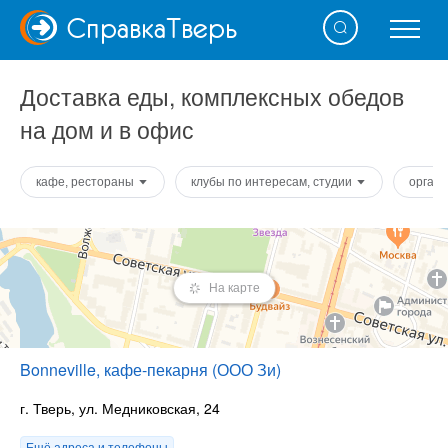
Справка
Тверь
Доставка еды, комплексных обедов
на дом и в офис
кафе, рестораны
клубы по интересам, студии
орган
На карте
Bonneville, кафе-пекарня (ООО Зи)
г. Тверь, ул. Медниковская, 24
Ещё адреса и телефоны