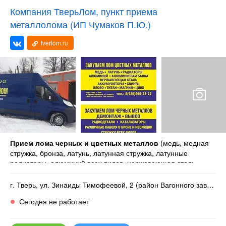
Компания ТверьЛом, пункт приема
металлолома (ИП Чумаков П.Ю.)
tverlom.ru
Прием лома черных и цветных металлов
(медь, медная
стружка, бронза, латунь, латунная стружка, латунные
радиаторы, алюминий всех видов, нержавеющая сталь,
аккумуляторы, свинец, груза от колёс, магний, цинк, олово,
титан, никель), различные кабеля в броне и изоляции.
г. Тверь, ул. Зинаиды Тимофеевой, 2 (район Вагонного завода)
Сегодня не работает
Почему нужно обращаться в нашу компанию:
- актуальные цены,
- честные электронные весы,