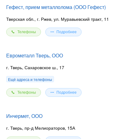
оборудованием. В арсенале компании представлены
Гефест, прием металлолома (ООО Гефест)
крупногабаритные машины, способные вывозить металл
любых габаритов. Мы гарантируем выгодные на прием лома,
Тверская обл., г. Ржев, ул. Муравьевский тракт, 11
а также быстрый и качественный подход с моментальным
определением стоимости.
Телефоны
Подробнее
Лицензия №103 от 17.08.2018 г.
Еврометалл Тверь, ООО
Реклама. Erid 2VSb5xdPQb4. ИНН 6950216023. ООО
ХАММЕР.
г. Тверь, Сахаровское ш., 17
Ещё адреса и телефоны
Телефоны
Подробнее
Инчермет, ООО
г. Тверь, пр-д Мелиораторов, 15А