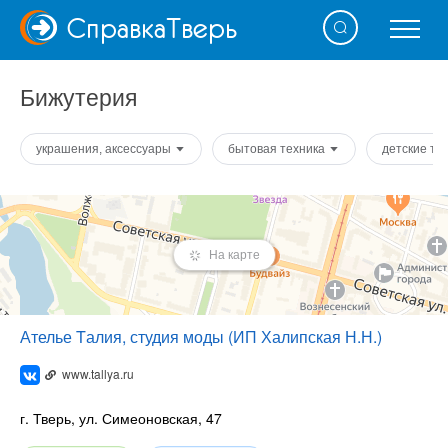
Справка
Тверь
Бижутерия
украшения, аксессуары
бытовая техника
детские т
На карте
Ателье Tалия, студия моды (ИП Халипская Н.Н.)
www.tallya.ru
г. Тверь, ул. Симеоновская, 47