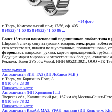
+14 фото
г. Тверь, Комсомольский пр-т, 17/56, оф. 405
8 (4822)
41-60-85
8 (4822)
41-60-86
...
Более 15 тысяч наименований подшипников любого типа и 
Широкий спектр сопутствующих товаров:
электроды
,
асбесто
стеклотекстолит, шланги полиуретановые, полиолефиновые, ст
фторопласт
, капролон, рукава, картон прокладочный, трубка 
Ведущие марки мировых и отечественных брендов, азиатские 
Реклама. Токен 2VSb5wVuucd. ИНН 6952313921. ООО «ТК Тв
www.tp-tver.ru
Автозапчасти ЗИЛ, ГАЗ (ИП Лобанов М.В.)
г. Тверь, ул. Борихино Поле, 8
8-910-648-23-30
Показать на карте
Автозапчасти (ИП Хроликов Г.Т.)
Тверская обл., Калининский р-н, 167 км а/д Москва-Санкт-Пет
8-910-939-78-32
Показать на карте
Автозапчасти КамАЗ, МАЗ, УРАЛ, магазин (ИП Кольченко Р.В.