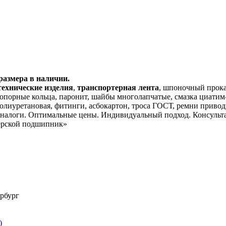
размера в наличии.
технические изделия
,
транспортерная лента
, шпоночный прок
опорные кольца, паронит, шайбы многолапчатые, смазка циатим-
полиуретановая, фитинги, асбокартон, троса ГОСТ, ремни приво
аналоги. Оптимальные цены. Индивидуальный подход. Консульта
ерской подшипник»
ербург
)