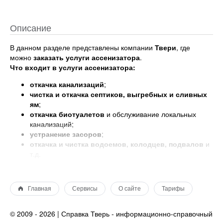
Описание
В данном разделе представлены компании
Твери
, где
можно
заказать услуги ассенизатора
.
Что входит в услуги ассенизатора:
откачка канализаций
;
чистка и откачка септиков, выгребных и сливных
ям
;
откачка биотуалетов
и обслуживание локальных
канализаций;
устранение засоров
;
откачка и чистка водоемов, колодцев, подвалов
и
т.д.
Машина-ассенизатор
предназначена для откачки,
транспортировки и отгрузки ЖБО (жидкие бытовые отходы),
Главная
Сервисы
О сайте
Тарифы
жидкостей технического предназначения, а также
нефтепродуктов. Невозможна только перевозка опасных
химических веществ.
© 2009 - 2026 | Справка Тверь - информационно-справочный
Ассенизация переводится с французского как оздоровление.