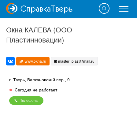
Справка
Тверь
Окна КАЛЕВА (ООО
Пластинновации)
www.okna.ru
master_plast@mail.ru
г. Тверь, Вагжановский пер., 9
Сегодня не работает
Телефоны