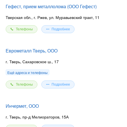
оборудованием. В арсенале компании представлены
Гефест, прием металлолома (ООО Гефест)
крупногабаритные машины, способные вывозить металл
любых габаритов. Мы гарантируем выгодные на прием лома,
Тверская обл., г. Ржев, ул. Муравьевский тракт, 11
а также быстрый и качественный подход с моментальным
определением стоимости.
Телефоны
Подробнее
Лицензия №103 от 17.08.2018 г.
Еврометалл Тверь, ООО
Реклама. Erid 2VSb5xdPQb4. ИНН 6950216023. ООО
ХАММЕР.
г. Тверь, Сахаровское ш., 17
Ещё адреса и телефоны
Телефоны
Подробнее
Инчермет, ООО
г. Тверь, пр-д Мелиораторов, 15А