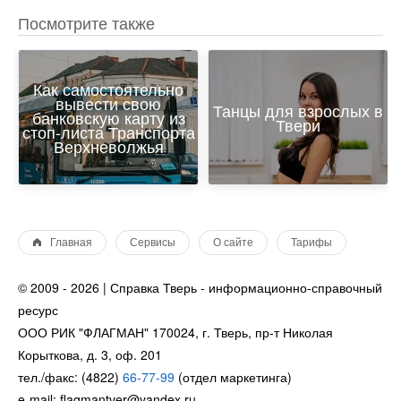
Посмотрите также
Как самостоятельно
вывести свою
Танцы для взрослых в
банковскую карту из
Твери
стоп-листа Транспорта
Верхневолжья
Главная
Сервисы
О сайте
Тарифы
© 2009 - 2026 | Справка Тверь - информационно-справочный
ресурс
ООО РИК "ФЛАГМАН" 170024, г. Тверь, пр-т Николая
Корыткова, д. 3, оф. 201
тел./факс: (4822)
66-77-99
(отдел маркетинга)
e-mail: flagmantver@yandex.ru