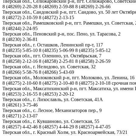
Тверская обл., Селижаровский р-н, пгт. Селижарово, Советский
8 (48269)
2-20-28
8 (48269)
2-59-88
8 (48269)
2-26-66
Тверская обл., Сандовский р-н, пгт. Сандово, ул. 50 лет Октября
8 (48272)
2-10-59
8 (48272)
2-13-15
Тверская обл., Рамешковский р-н, пгт. Рамешки, ул. Советская, 
8 (48244)
2-24-95
Тверская обл., Пеновский р-н, пос. Пено, ул. Тарасова, 2
8 (48230)
2-36-81
Тверская обл., г. Осташков, Ленинский пр-т, 117
8 (48235)
5-85-10
8 (48235)
5-06-99
8 (48235)
5-85-12
Тверская обл., пгт. Оленино, ул. Октябрьская, 7
8 (48258)
2-12-16
8 (48258)
2-25-81
8 (48258)
2-26-59
Тверская обл., г. Нелидово, ул. Советская, 32
8 (48266)
5-58-76
8 (48266)
5-43-69
Тверская обл., Молоковский р-н, пгт. Молоково, ул. Ленина, 16
8 (48275)
2-10-60
8 (48275)
2-10-40
8 (48275)
2-10-18
срочная по
Тверская обл., Максатихинский р-н, пгт. Максатиха, ул. имени 
8 (48253)
2-16-55
8 (48253)
2-20-12
Тверская обл., г. Лихославль, ул. Советская, 41А
8 (48261)
3-75-46
Тверская обл., с. Лесное, Механизаторов пер., 9
8 (48271)
2-13-07
Тверская обл., г. Кувшиново, ул. Советская, 55
8 (48257)
4-42-46
8 (48257)
4-44-29
8 (48257)
4-47-05
Тверская обл., г. Красный Холм, ул. Красноармейская, 73/21