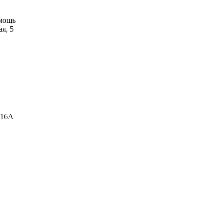
мощь
ая, 5
 16А