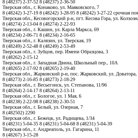
8 (48237)
2-37-52
8 (48237)
2-36-50
Тверская обл., г. Конаково, ул. Маяковского, 7
8 (48242)
3-27-19
8 (48242)
3-28-95
8 (48242)
3-27-22
срочная по
Тверская обл., Кесовогорский р-н, пгт. Кесова Гора, ул. Колхозн
8 (48274)
2-13-04
8 (48274)
2-22-93
Тверская обл., г. Кашин, ул. Карла Маркса, 69
8 (48234)
2-06-71
8 (48234)
2-16-65
Тверская обл., г. Калязин, ул. Тверская, 19
8 (48249)
2-52-48
8 (48249)
2-53-49
Тверская обл., г. Зубцов, пер. Имени Образцова, 3
8 (48262)
2-15-12
Тверская обл., г. Западная Двина, Школьный пер., 10А
8 (48265)
2-17-92
8 (48265)
2-19-40
Тверская обл., Жарковский р-н, пос. Жарковский, ул. Доватора,
8 (48273)
2-16-85
8 (48273)
2-18-29
Тверская обл., г. Весьегонск, ул. Степанова, 11/96
8 (48264)
2-14-17
8 (48264)
2-13-11
Тверская обл., г. Бологое, ул. 1 Мая, 6
8 (48238)
2-22-98
8 (48238)
2-30-51
Тверская обл., г. Белый, ул. Озерная, 7
8 (482502)
2290
Тверская обл., г. Бежецк, ул. Радищева, 1/34
8 (48231)
5-04-35
8 (48231)
5-04-68
8 (48231)
5-04-39
Тверская обл., г. Андреаполь, ул. Гагарина, 11
8 (48267)
3-15-28