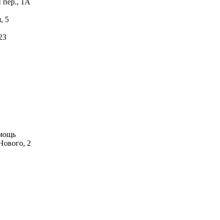
 пер., 1А
, 5
23
мощь
Нового, 2