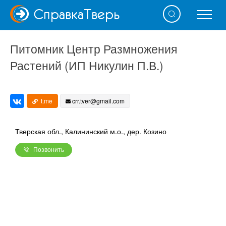
Справка
Тверь
Питомник Центр Размножения
Растений (ИП Никулин П.В.)
t.me
crr.tver@gmail.com
Тверская обл., Калининский м.о., дер. Козино
Позвонить